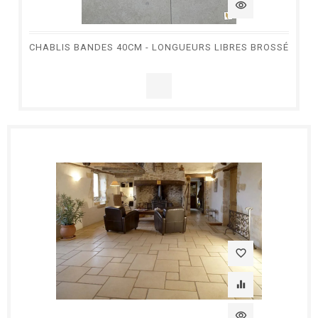
visibility
CHABLIS BANDES 40CM - LONGUEURS LIBRES BROSSÉ
favorite_border
equalizer
visibility