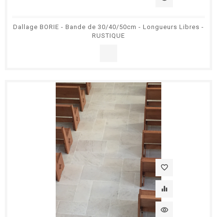
Dallage BORIE - Bande de 30/40/50cm - Longueurs Libres -
RUSTIQUE
favorite_border
equalizer
visibility