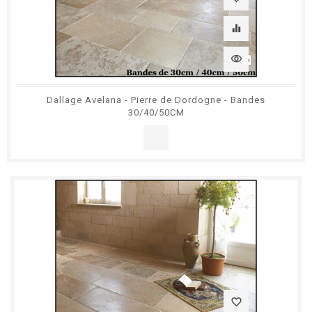
equalizer
visibility
Dallage Avelana - Pierre de Dordogne - Bandes
30/40/50CM
favorite_border