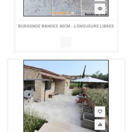
visibility
(1)
BURGONDE BANDES 40CM - LONGUEURS LIBRES
favorite_border
equalizer