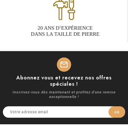
20 ANS D’EXPÉRIENCE
DANS LA TAILLE DE PIERRE
mail
Abonnez vous et recevez nos offres
spéciales !
Inscrivez-vous dès maintenant et profitez d'une remise
exceptionnelle !