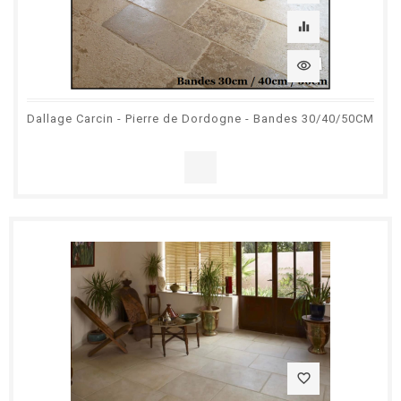
equalizer
visibility
Dallage Carcin - Pierre de Dordogne - Bandes 30/40/50CM
favorite_border