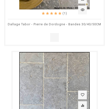
visibility
(1)
Dallage Tabor - Pierre de Dordogne - Bandes 30/40/50CM
favorite_border
equalizer