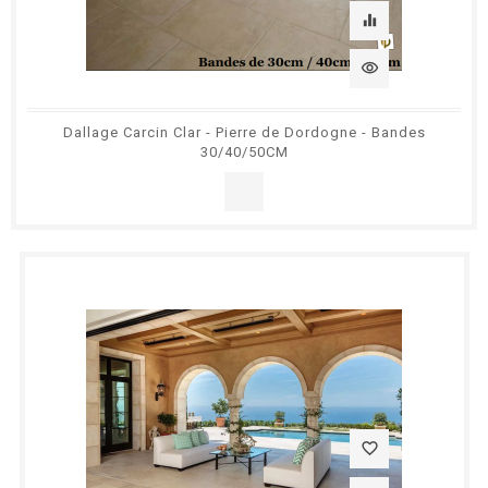
equalizer
visibility
Dallage Carcin Clar - Pierre de Dordogne - Bandes
30/40/50CM
favorite_border