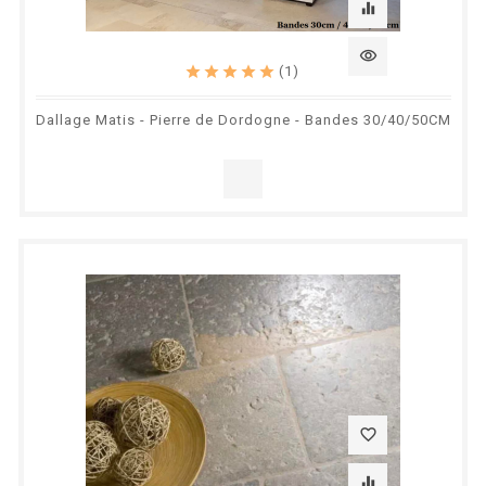
equalizer
visibility
(1)
Dallage Matis - Pierre de Dordogne - Bandes 30/40/50CM
favorite_border
equalizer