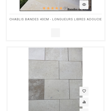
visibility
(2)
CHABLIS BANDES 40CM - LONGUEURS LIBRES ADOUCIE
favorite_border
equalizer