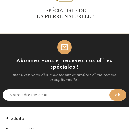
ISTE DE
20 ANS D’
 NATURELLE
DANS LA TAIL
mail
Abonnez vous et recevez nos offres
spéciales !
Inscrivez-vous dès maintenant et profitez d'une remise
exceptionnelle !
Produits
