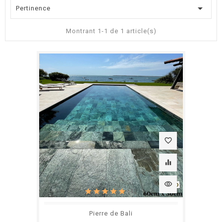

Pertinence
Montrant 1-1 de 1 article(s)
favorite_border
equalizer
visibility
(1)
Pierre de Bali