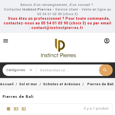
Besoin d'un renseignement, d'un conseil ?
Contactez
Instinct Pierres
• Service client - Vente en ligne au
05 54 01 03 90 (choix 3)
Vous êtes un professionnel ? Pour toute commande,
contactez-nous au
05 54 01 03 90 (choix 3)
ou par email
:
contact@instinctpierres.fr
menu
account_circle
search
Recherche
Accueil
Sol et mur
Schistes et Ardoises
Pierres de Bali
Pierres de Bali
Il y a 1 produit.