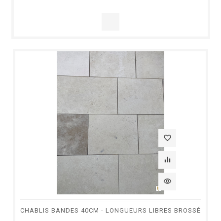
favorite_border
equalizer
visibility
CHABLIS BANDES 40CM - LONGUEURS LIBRES BROSSÉ