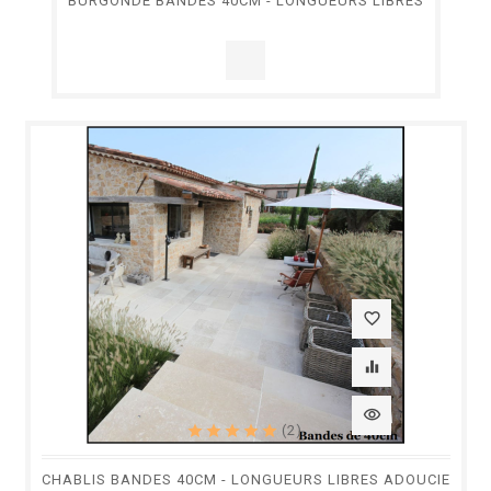
BURGONDE BANDES 40CM - LONGUEURS LIBRES
favorite_border
equalizer
visibility
(2)
CHABLIS BANDES 40CM - LONGUEURS LIBRES ADOUCIE