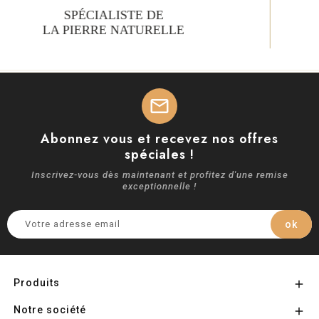
20 ANS D’EXPÉRIENCE
DANS LA TAILLE DE PIERRE
mail
Abonnez vous et recevez nos offres
spéciales !
Inscrivez-vous dès maintenant et profitez d'une remise
exceptionnelle !
Produits

Notre société
