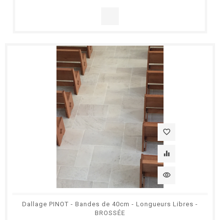
favorite_border
equalizer
visibility
Dallage PINOT - Bandes de 40cm - Longueurs Libres -
BROSSÉE