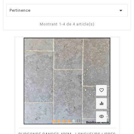

Pertinence
Montrant 1-4 de 4 article(s)
favorite_border
equalizer
visibility
(1)