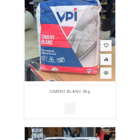
favorite_border
equalizer
visibility
CIMENT BLANC 5kg