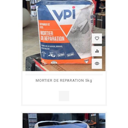
favorite_border
equalizer
visibility
MORTIER DE REPARATION 5kg