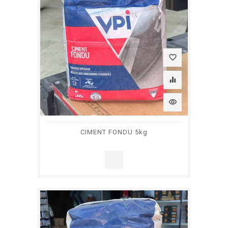
favorite_border
equalizer
visibility
CIMENT FONDU 5kg